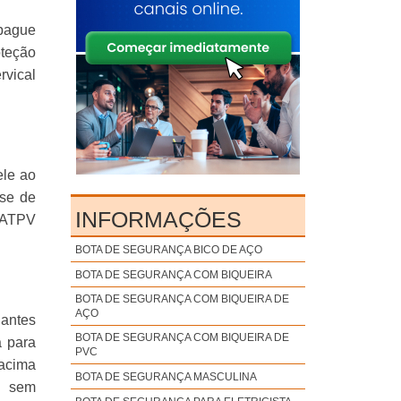
opague
oteção
rvical
ele ao
ise de
INFORMAÇÕES
m ATPV
BOTA DE SEGURANÇA BICO DE AÇO
BOTA DE SEGURANÇA COM BIQUEIRA
BOTA DE SEGURANÇA COM BIQUEIRA DE
AÇO
lantes
BOTA DE SEGURANÇA COM BIQUEIRA DE
a para
PVC
 acima
BOTA DE SEGURANÇA MASCULINA
l sem