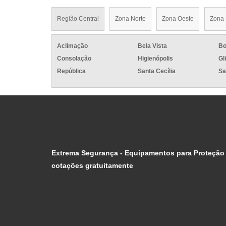
Região Central
Zona Norte
Zona Oeste
Zona 
Aclimação
Bela Vista
Bo
Consolação
Higienópolis
Gl
República
Santa Cecília
Sa
Extrema Segurança - Equipamentos para Proteção I
cotações gratuitamente