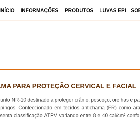
INÍCIO
INFORMAÇÕES
PRODUTOS
LUVAS EPI
SO
AMA PARA PROTEÇÃO CERVICAL E FACIAL
nto NR-10 destinado a proteger crânio, pescoço, orelhas e pa
 respingos. Confeccionado em tecidos antichama (FR) como ar
enta classificação ATPV variando entre 8 e 40 cal/cm² conf