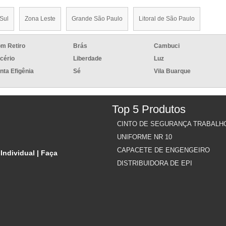
Sul
Zona Leste
Grande São Paulo
Litoral de São Paulo
m Retiro
Brás
Cambuci
icério
Liberdade
Luz
nta Efigênia
Sé
Vila Buarque
Top 5 Produtos
CINTO DE SEGURANÇA TRABALH
UNIFORME NR 10
CAPACETE DE ENGENGEIRO
ndividual | Faça
DISTRIBUIDORA DE EPI