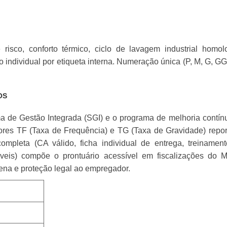
isco, conforto térmico, ciclo de lavagem industrial homol
o individual por etiqueta interna. Numeração única (P, M, G, G
OS
ma de Gestão Integrada (SGI) e o programa de melhoria contí
res TF (Taxa de Frequência) e TG (Taxa de Gravidade) repo
leta (CA válido, ficha individual de entrega, treinamen
cáveis) compõe o prontuário acessível em fiscalizações do
lena e proteção legal ao empregador.