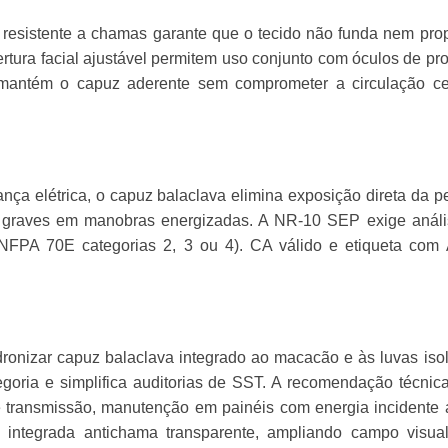
resistente a chamas garante que o tecido não funda nem pr
tura facial ajustável permitem uso conjunto com óculos de pr
a mantém o capuz aderente sem comprometer a circulação ce
nça elétrica, o capuz balaclava elimina exposição direta da p
as graves em manobras energizadas. A NR-10 SEP exige anál
a (NFPA 70E categorias 2, 3 ou 4). CA válido e etiqueta co
dronizar capuz balaclava integrado ao macacão e às luvas iso
goria e simplifica auditorias de SST. A recomendação técnic
e transmissão, manutenção em painéis com energia incidente
 integrada antichama transparente, ampliando campo visua