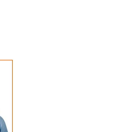
CORDA DE SEGURANÇA PARA TRABALHO
EM ALTURA
DISTRIBUIDORA DE EPI
EMPRESAS DE EPI
EMPRESAS DE EPIS EM SP
EPI CALÇADOS DE SEGURANÇA
EPI PARA TRABALHO EM ALTURA
EQUIPAMENTO DE PROTEÇÃO INDIVIDUAL
FORNECEDORES DE EPI
LUVA DE ALTA TENSÃO
LUVA DE RASPA DE COURO
LUVA DE RASPA PREÇO
LUVAS DE ALTA TENSÃO PARA
ELETRICISTA
MACACÃO ELETRICISTA RISCO 4
PREÇO BOTINA DE SEGURANÇA
PROTEÇÃO AUDITIVA EPI