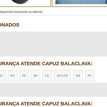
isponível livremente na internet
IONADOS
URANÇA ATENDE CAPUZ BALACLAVA:
SC
RS
PE
BA
CE
GO e DF
AM
PA
URANÇA ATENDE CAPUZ BALACLAVA: