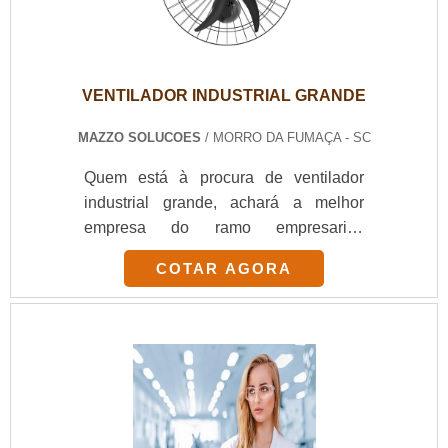
VENTILADOR INDUSTRIAL GRANDE
MAZZO SOLUCOES
/ MORRO DA FUMAÇA - SC
Quem está à procura de ventilador
industrial grande, achará a melhor
empresa do ramo empresarial.
Fazendo um orçamento na empresa
COTAR AGORA
mais qualificada do mercado e
conhecendo a melhor em qualidade e
custo benefício.MAIS INFORMAÇÕES
SOBRE VENTILADOR INDUSTRIAL
GRANDESe alguém quer achar
ventilador industrial grande uma
empresa comprometida com seus