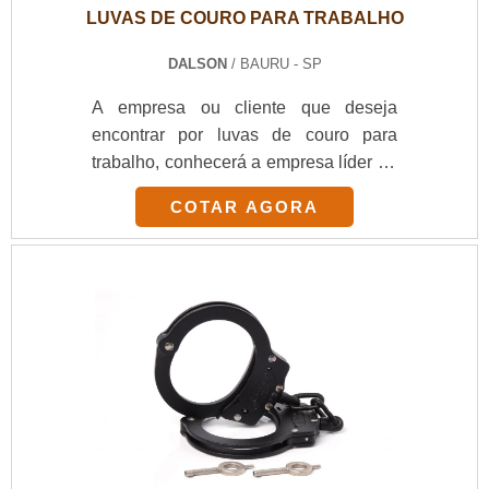
LUVAS DE COURO PARA TRABALHO
DALSON
/ BAURU - SP
A empresa ou cliente que deseja
encontrar por luvas de couro para
trabalho, conhecerá a empresa líder do
mercado. Comparando no portal
COTAR AGORA
Soluções Industriais e encontrando a
líder em qualidade. Quando o tema é
luvas de couro, com a equipe da
Dalson irá encontrar precisão com
comprometimento com os resultados
dos clientes.UM POUCO MAIS
SOBRE LUVAS DE COURO PARA
TRABALHOHá muitas maneiras
eficientes de demonstrar competência
e excelência em sua área de atuação.