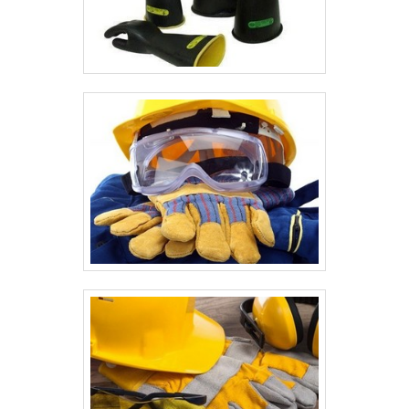
Comprometimento com o resultado
final. A MAIOR REFERÊNCIA NO
SEGMENTOSomente na Mega Safety
existe variedade e qualidade quando o
assunto for epi com grau valor
acessível. A empresa oferece opções
como oculos de grau proteção epi e
óculos epi de grau industrial.Isso se
deve ao fato de ser uma empresa
responsável e comprometida com seus
serviços, conquistas adquiridas porque
investiu em uma estrutura que hoje
conta com escritório de alta qualidade
onde são realizadas as atividades e
investimento constante em melhorias
tecnológicas. Todos esses fatores,
agregados a uma equipe
multidisciplinar de consultores