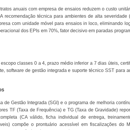
ntratos anuais com empresa de ensaios reduzem o custo unitá
 A recomendação técnica para ambientes de alta severidade (
resa com unidade móvel para ensaios in loco, eliminando log
peracional dos EPIs em 70%, fator decisivo em paradas progr
copo classes 0 a 4, prazo médio inferior a 7 dias úteis, certi
orte, software de gestão integrada e suporte técnico SST para a
OS
ma de Gestão Integrada (SGI) e o programa de melhoria contí
res TF (Taxa de Frequência) e TG (Taxa de Gravidade) repo
leta (CA válido, ficha individual de entrega, treinamen
cáveis) compõe o prontuário acessível em fiscalizações do