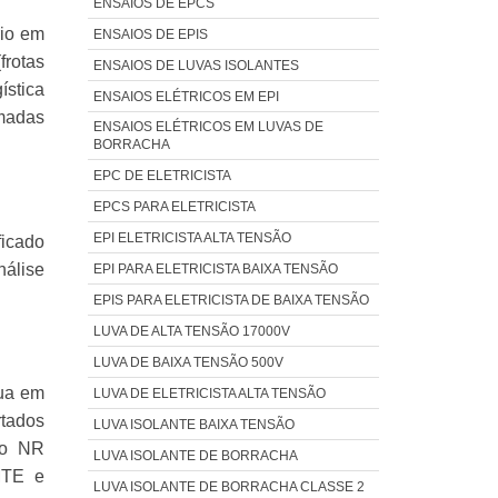
ENSAIOS DE EPCS
rio em
ENSAIOS DE EPIS
frotas
ENSAIOS DE LUVAS ISOLANTES
ística
ENSAIOS ELÉTRICOS EM EPI
amadas
ENSAIOS ELÉTRICOS EM LUVAS DE
BORRACHA
EPC DE ELETRICISTA
EPCS PARA ELETRICISTA
EPI ELETRICISTA ALTA TENSÃO
ficado
nálise
EPI PARA ELETRICISTA BAIXA TENSÃO
EPIS PARA ELETRICISTA DE BAIXA TENSÃO
LUVA DE ALTA TENSÃO 17000V
LUVA DE BAIXA TENSÃO 500V
nua em
LUVA DE ELETRICISTA ALTA TENSÃO
rtados
LUVA ISOLANTE BAIXA TENSÃO
to NR
LUVA ISOLANTE DE BORRACHA
 MTE e
LUVA ISOLANTE DE BORRACHA CLASSE 2