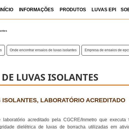
INÍCIO
INFORMAÇÕES
PRODUTOS
LUVAS EPI
SO
antes
is
Onde encontrar ensaios de luvas isolantes
Empresa de ensaios de epc
 DE LUVAS ISOLANTES
 ISOLANTES, LABORATÓRIO ACREDITADO
 laboratório acreditado pela CGCRE/Inmetro que executa t
tegridade dielétrica de luvas de borracha utilizadas em ativ