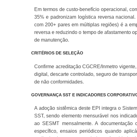
Em termos de custo-benefício operacional, co
35% e padronizam logística reversa nacional.
com 200+ pares em múltiplas regiões) é a emp
reversa e reduzindo o tempo de afastamento o
de manutenção.
CRITÉRIOS DE SELEÇÃO
Confirme acreditação CGCRE/Inmetro vigente, es
digital, descarte controlado, seguro de transp
de não conformidades.
GOVERNANÇA SST E INDICADORES CORPORATIV
A adoção sistêmica deste EPI integra o Siste
SST, sendo elemento mensurável nos indicado
ao SESMT mensalmente. A documentação comp
específico, ensaios periódicos quando apli