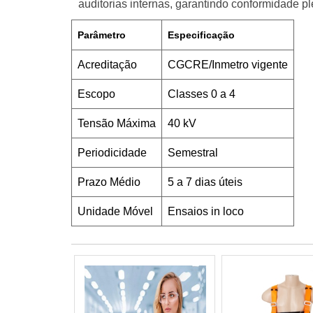
auditorias internas, garantindo conformidade p
Parâmetro
Especificação
Acreditação
CGCRE/Inmetro vigente
Escopo
Classes 0 a 4
Tensão Máxima
40 kV
Periodicidade
Semestral
Prazo Médio
5 a 7 dias úteis
Unidade Móvel
Ensaios in loco
Empresa de ensaios de luvas isolantes