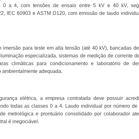
s 0 a 4, com tensões de ensaio entre 5 kV e 40 kV, seg
2, IEC 60903 e ASTM D120, com emissão de laudo individua
imersão para teste em alta tensão (até 40 kV), bancadas de
luminação especializada, sistemas de medição de corrente d
aras climáticas para condicionamento e laboratório de des
ão ambientalmente adequada.
urança elétrica, a empresa contratada deve possuir acredi
o todas as classes 0 a 4. Laudo individual por número de 
dade metrológica e prontuário consolidado por colaborador a
ral é inegociável.